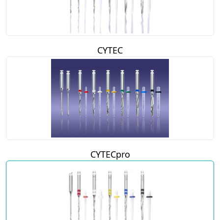
CYTEC
CYTECpro