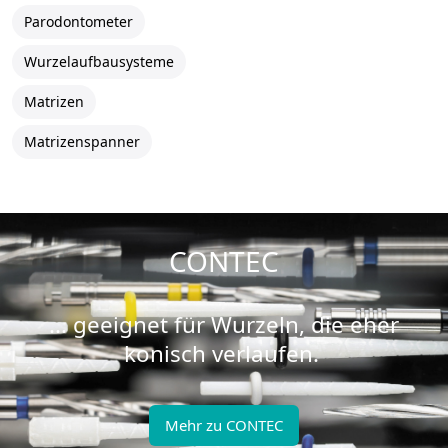
Parodontometer
Wurzelaufbausysteme
Matrizen
Matrizenspanner
CONTEC
... geeignet für Wurzeln, die eher
konisch verlaufen.
Mehr zu CONTEC