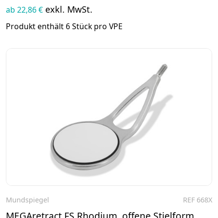
exkl. MwSt.
ab 22,86 €
Produkt enthält 6 Stück pro VPE
Mundspiegel
REF 668X
Zum Produkt
MEGAretract FS Rhodium, offene Stielform