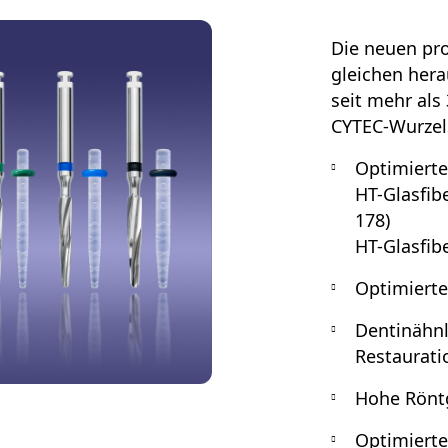
Die neuen pro
gleichen hera
seit mehr al
CYTEC-Wurzels
Optimierte
HT-Glasfib
178)
HT-Glasfib
Optimierte
Dentinähnl
Restaurati
Hohe Rönt
Optimierte