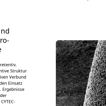
und
ro-
e
retentiv.
tive Struktur
siven Verbund
den Einsatz
t. Ergebnisse
 der
s CYTEC-