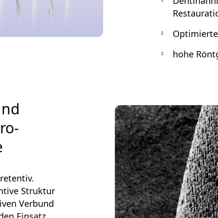
Dentinähn
Restaurati
Optimierte
hohe Rönt
und
ro-
e
retentiv.
tive Struktur
siven Verbund
den Einsatz