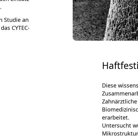
.
n Studie an
r das CYTEC-
Haftfest
Diese wissens
Zusammenarbei
Zahnärztliche
Biomedizinisc
erarbeitet.
Untersucht wu
Mikrostruktur