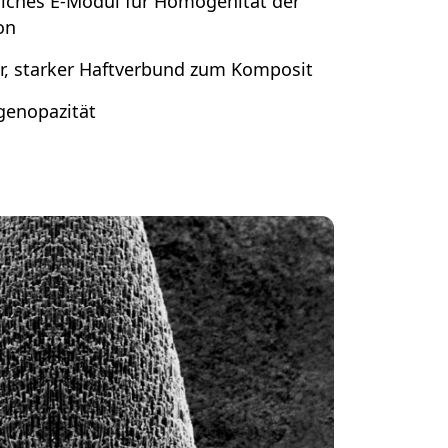
liches E-Modul
für Homogenität der
on
r, starker Haftverbund zum Komposit
genopazität